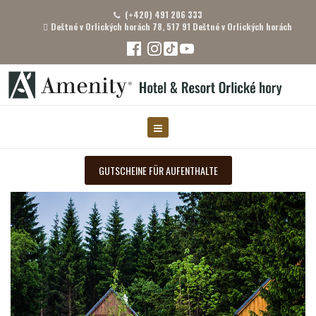
(+420) 491 206 333
Deštné v Orlických horách 78, 517 91 Deštné v Orlických horách
GUTSCHEINE FÜR AUFENTHALTE