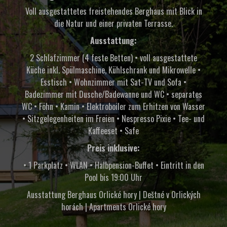
Voll ausgestattetes freistehendes Berghaus mit Blick in
die Natur und einer privaten Terrasse.
Ausstattung:
2 Schlafzimmer (4 feste Betten) • voll ausgestattete
Küche inkl. Spülmaschine, Kühlschrank und Mikrowelle •
Esstisch • Wohnzimmer mit Sat-TV und Sofa •
Badezimmer mit Dusche/Badewanne und WC • separates
WC • Föhn • Kamin • Elektroboiler zum Erhitzen von Wasser
• Sitzgelegenheiten im Freien • Nespresso Pixie • Tee- und
Kaffeeset • Safe
Preis inklusive:
• 1 Parkplatz • WLAN • Halbpension-Buffet • Eintritt in den
Pool bis 19:00 Uhr
Ausstattung Berghaus Orlické hory | Deštné v Orlických
horách | Apartments Orlické hory