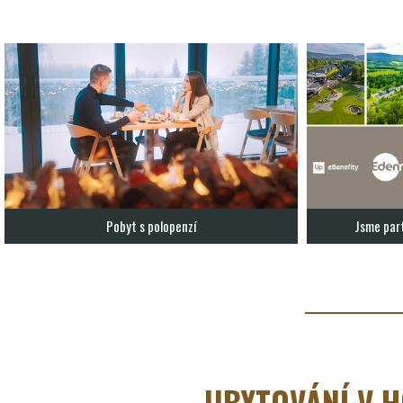
Pobyt s polopenzí
Jsme par
UBYTOVÁNÍ V 