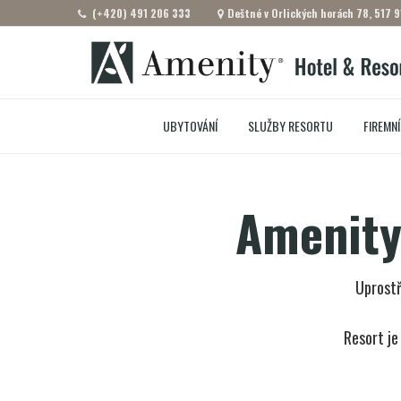
(+420) 491 206 333
Deštné v Orlických horách 78, 517 9
UBYTOVÁNÍ
SLUŽBY RESORTU
FIREMNÍ
Amenity
Uprostře
Resort je