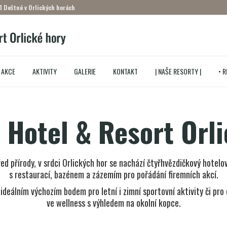
1 Deštné v Orlických horách
 AKCE
AKTIVITY
GALERIE
KONTAKT
| NAŠE RESORTY |
• 
 Hotel & Resort Orli
d přírody, v srdci Orlických hor se nachází čtyřhvězdičkový hotelo
s restaurací, bazénem a zázemím pro pořádání firemních akcí.
 ideálním výchozím bodem pro letní i zimní sportovní aktivity či pro
ve wellness s výhledem na okolní kopce.