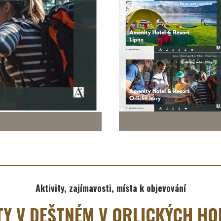
Aktivity, zajímavosti, místa k objevování
ETY V DEŠTNÉM V ORLICKÝCH HO