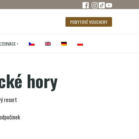
POBYTOVÉ VOUCHERY
REZERVACE •
cké hory
vý resort
 odpočinek