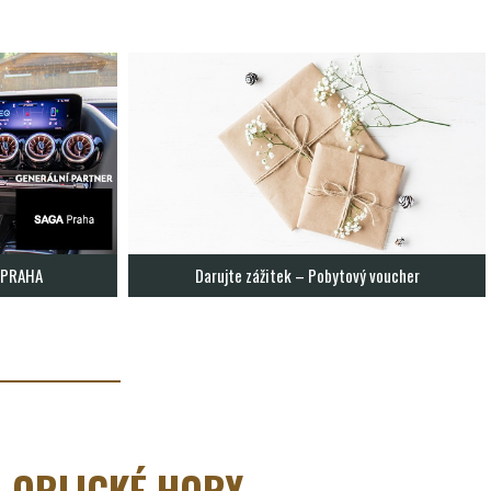
A PRAHA
Darujte zážitek – Pobytový voucher
 ORLICKÉ HORY