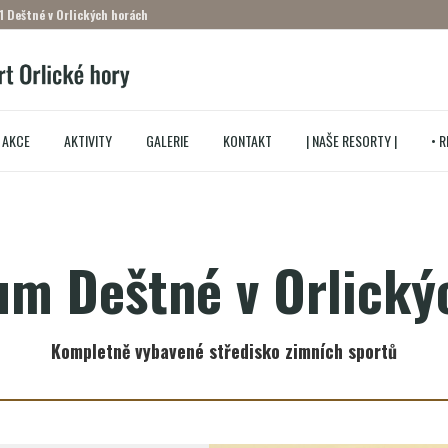
1 Deštné v Orlických horách
 AKCE
AKTIVITY
GALERIE
KONTAKT
| NAŠE RESORTY |
• 
um Deštné v Orlický
Kompletně vybavené středisko zimních sportů