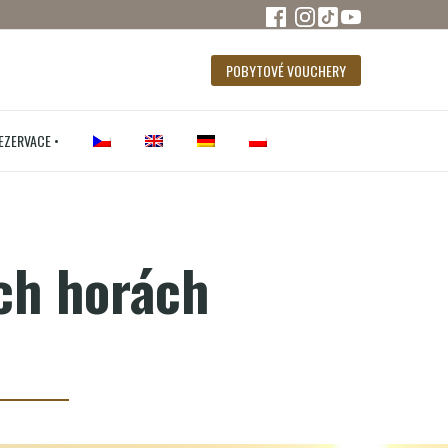
POBYTOVÉ VOUCHERY
REZERVACE •
ch horách