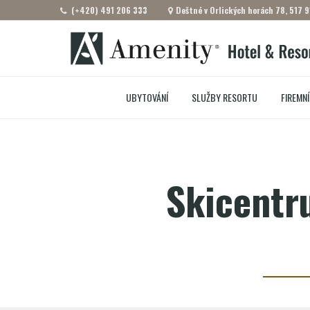
(+420) 491 206 333
Deštné v Orlických horách 78, 517 9
UBYTOVÁNÍ
SLUŽBY RESORTU
FIREMNÍ
Skicentr