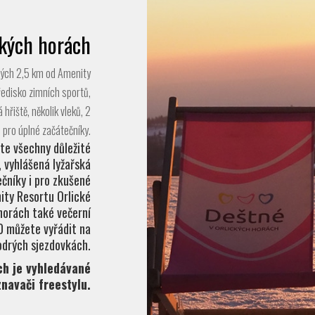
ckých horách
hých 2,5 km od Amenity
ředisko zimních sportů,
hřiště, několik vleků, 2
 pro úplné začátečníky.
te všechny důležité
, vyhlášená lyžařská
čníky i pro zkušené
nity Resortu Orlické
 horách také večerní
00 můžete vyřádit na
odrých sjezdovkách.
ch je vyhledávané
znavači freestylu.