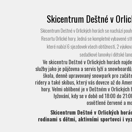
Skicentrum Deštné v Orli
Skicentrum Deštné v Orlických horách se nachází pou
Resortu Orlické hory. Jedná se kompletně vybavené st
které nabízí 6 sjezdovek všech obtížností, 2 výuková 
sedačkové lanovky i dětské lano
Ve skicentru Deštné v Orlických horách najde
služby jako je půjčovna a servis lyží a snowboardů
škola, denně upravovaný snowpark pro začáte
ridery a také skibus, který vás doveze až do Ame
hory. Velmi oblíbené je v Deštném v Orlických
lyžování, kdy se v době od 18:00 do 21:
osvětlené červené a m
Skicentrum Deštné v Orlických horá
rodinami s dětmi, aktivními sportovci i vy