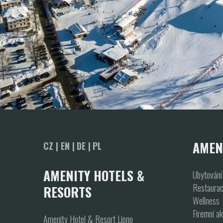
AMEN
CZ |
EN |
DE |
PL
AMENITY HOTELS &
Ubytování
Restaura
RESORTS
Wellness
Firemní a
Amenity Hotel & Resort Lipno