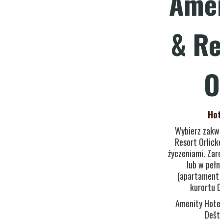
Amen
& Re
O
Hot
Wybierz zakw
Resort Orlick
życzeniami. Zar
lub w peł
(apartament 
kurortu 
Amenity Hotel
Dešt