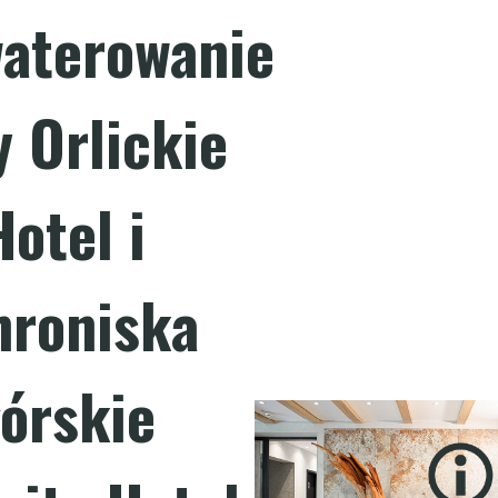
aterowanie
 Orlickie
Hotel i
hroniska
órskie