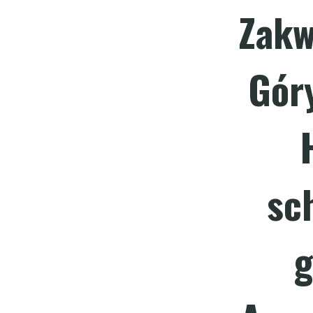
Zakw
Góry
sc
g