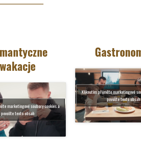
mantyczne
Gastrono
wakacje
Kliknutím přijměte marketingové so
povolíte tento obsah
měte marketingové soubory cookies a
povolíte tento obsah