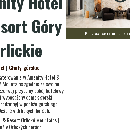
ity Hotel
sort Góry
Podstawowe informacje o 
rlickie
el
|
Chaty górskie
aterowanie w Amenity Hotel &
é Mountains zgodnie ze swoimi
ezerwuj przytulny pokój hotelowy
ni wyposażony domek górski
rodzinny) w pobliżu górskiego
Deštné v Orlických horách.
 & Resort Orlické Mountains |
né v Orlických horách