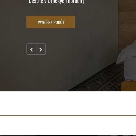
| Deštné v Orlických horách |
WYBIERZ POKÓJ
1
2
3