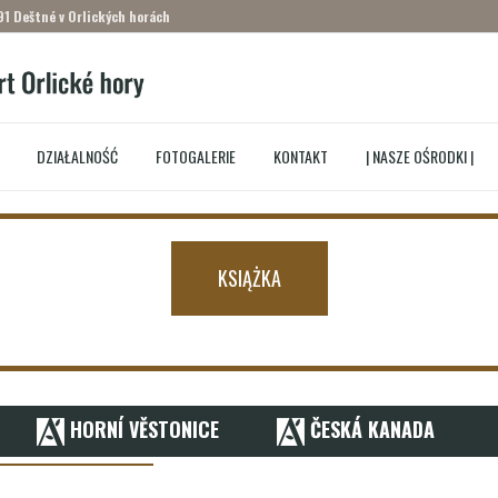
91 Deštné v Orlických horách
DZIAŁALNOŚĆ
FOTOGALERIE
KONTAKT
| NASZE OŚRODKI |
KSIĄŻKA
HORNÍ VĚSTONICE
ČESKÁ KANADA