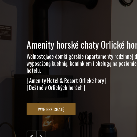
Amenity horské chaty Orlické ho
Wolnostojące domki górskie (apartamenty rodzinne) d
wyposażoną kuchnią, kominkiem i obsługą na poziom
hotelu.
| Amenity Hotel & Resort Orlické hory |
| Deštné v Orlických horách |
WYBIERZ CHATĘ