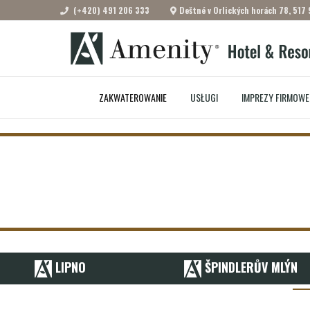
(+420) 491 206 333
Deštné v Orlických horách 78, 517 
ZAKWATEROWANIE
USŁUGI
IMPREZY FIRMOWE
LIPNO
ŠPINDLERŮV MLÝN