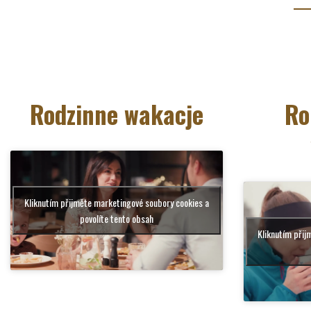
Rodzinne wakacje
Ro
Kliknutím přijměte marketingové soubory cookies a
povolíte tento obsah
Kliknutím přij