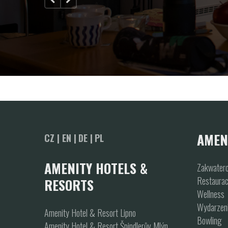
1
2
3
AMEN
CZ |
EN |
DE |
PL
AMENITY HOTELS &
Zakwater
Restaurac
RESORTS
Wellness
Wydarzeni
Amenity Hotel & Resort Lipno
Bowling
Amenity Hotel & Resort Špindlerův Mlýn